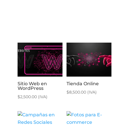
Sitio Web en
Tienda Online
WordPress
$
8,500.00
(IVA)
$
2,500.00
(IVA)