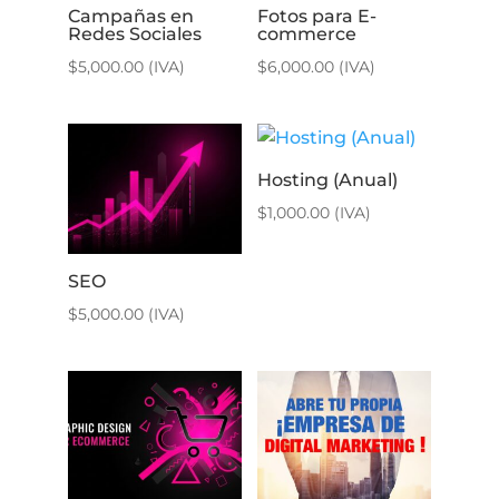
Campañas en
Fotos para E-
Redes Sociales
commerce
$
5,000.00
(IVA)
$
6,000.00
(IVA)
Hosting (Anual)
$
1,000.00
(IVA)
SEO
$
5,000.00
(IVA)