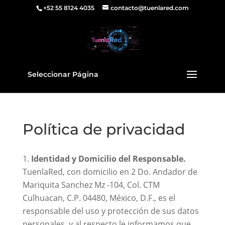
+52 55 8124 4035
contacto@tuenlared.com
Seleccionar Página
Política de privacidad
Identidad y Domicilio del Responsable.
TuenlaRed, con domicilio en 2 Do. Andador de
Mariquita Sanchez Mz -104, Col. CTM
Culhuacan, C.P. 04480, México, D.F., es el
responsable del uso y protección de sus datos
personales, y al respecto le informamos que