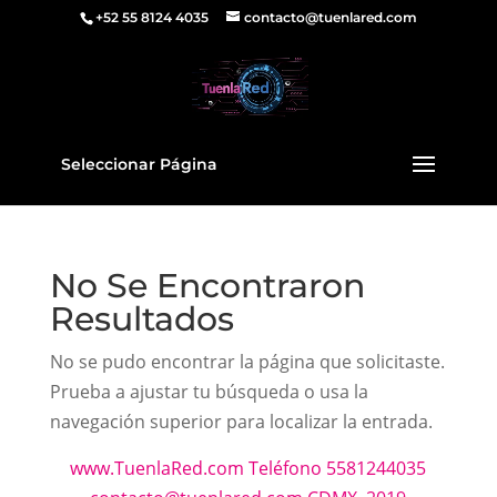
+52 55 8124 4035
contacto@tuenlared.com
Seleccionar Página
No Se Encontraron
Resultados
No se pudo encontrar la página que solicitaste.
Prueba a ajustar tu búsqueda o usa la
navegación superior para localizar la entrada.
www.TuenlaRed.com Teléfono 5581244035